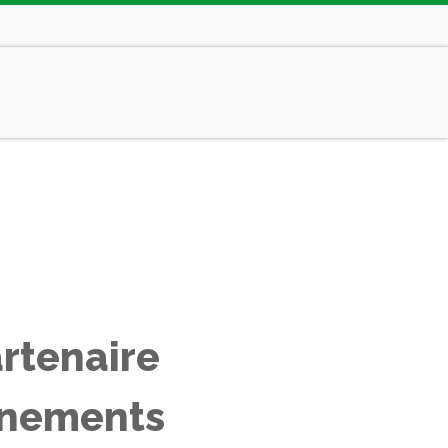
artenaire
énements