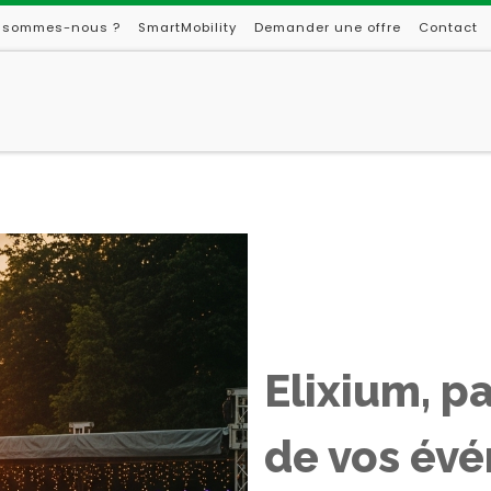
 sommes-nous ?
SmartMobility
Demander une offre
Contact
Elixium, p
de vos év