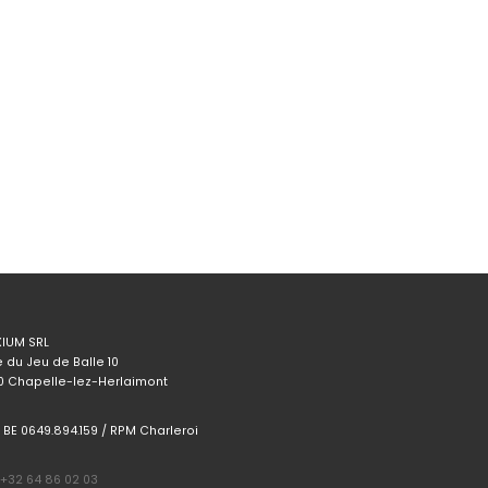
XIUM SRL
 du Jeu de Balle 10
0 Chapelle-lez-Herlaimont
 BE 0649.894.159 / RPM Charleroi
 +32 64 86 02 03