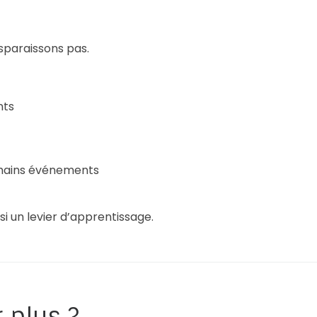
sparaissons pas.
nts
hains événements
 un levier d’apprentissage.
 plus ?