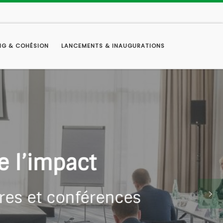
NG & COHÉSION
LANCEMENTS & INAUGURATIONS
lumière
 fort : on sublime
rquants.