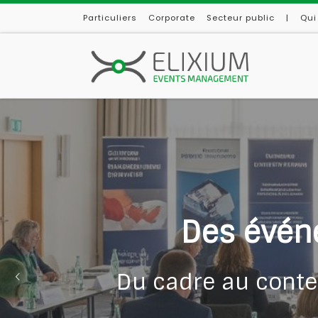
Particuliers
Corporate
Secteur public
|
Qui
Skip to content
Mettez
Lancement de prod
votre i