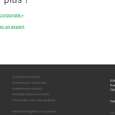
 corporate »
ec un expert
Événements privés
ELI
Événements corporate
Rue
Événements publics
716
Mobilité événementielle
Demander une offre gratuite
TVA
Mentions légales / vie privée
Tel